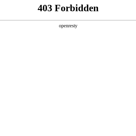
牌天地
全新一代 瑞虎9
瑞虎9X