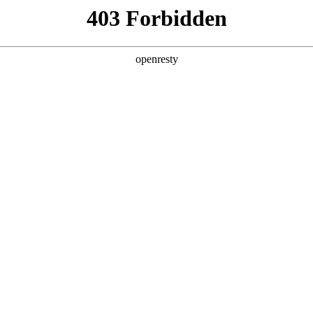
牌天地
全新一代 瑞虎9
瑞虎9X