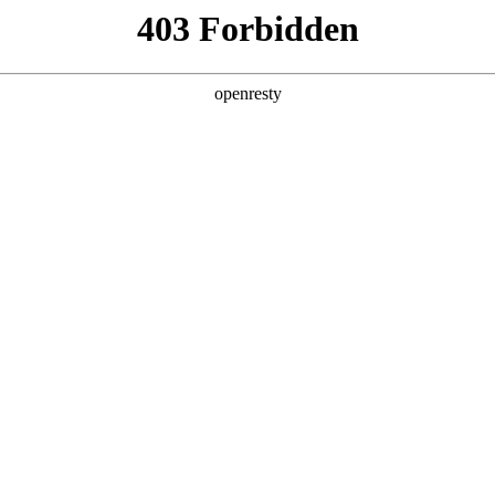
牌天地
预约品鉴
验，感受z6mg人生就是博汽车的驾乘动力，我们将根据
，以便更好为您提供试驾服务，信息提交成功后，服务中心
动与您联系！
1.选择您要驾驶的车型
全新一代 瑞虎9
瑞虎9X